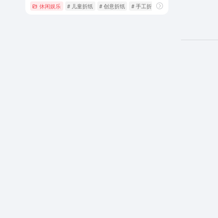
休闲娱乐
# 儿童折纸
# 创意折纸
# 手工折纸