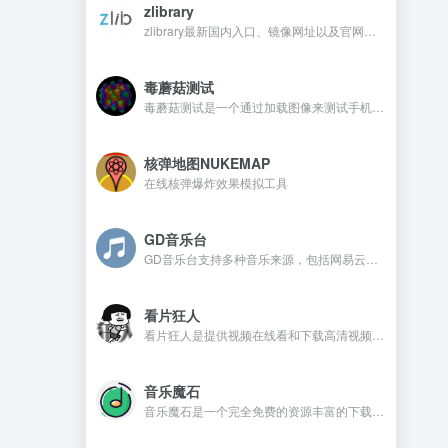
zlibrary
zlibrary最新国内入口、镜像网址以及官网地址
毒蘑菇测试
毒蘑菇测试是一个通过加载图像来测试手机电脑设备的显卡性能测试工具，网站测试是完全免费的，而且没有广告。
核弹地图NUKEMAP
在线核弹爆炸效果模拟工具
GD音乐台
GD音乐台支持多种音乐来源，包括网易云、QQ音乐、酷我音乐、Tidal、Qobuz等，并且还支持一些测试音乐源，比如Spotify、喜马FM、咪咕、酷狗、油管等。在GD音乐台是不需要注册，还可以免费使用的音乐开源网站。
看片狂人
看片狂人是提供视频在线看和下载高清视频的网站，网站提供免费观看电影、电视剧、动漫、综艺、日剧、韩剧、美剧等资源。
音乐魔石
音乐魔石是一个完全免费的资源丰富的下载平台，平台不需要注册且没有广告，喜欢的音乐资源都可以找到。